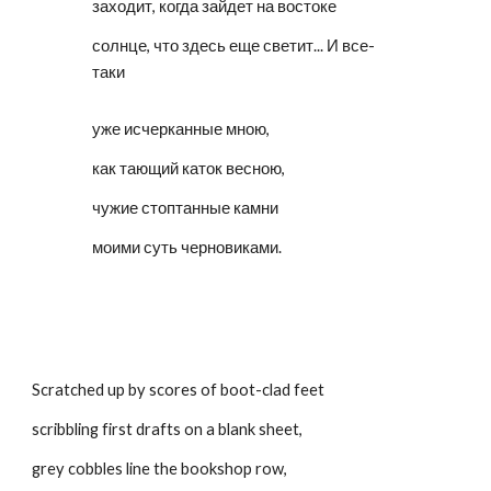
заходит, когда зайдет на востоке
солнце, что здесь еще светит... И все-
таки
уже исчерканные мною,
как тающий каток весною,
чужие стоптанные камни
моими суть черновиками.
Scratched up by scores of boot-clad feet
scribbling first drafts on a blank sheet,
grey cobbles line the bookshop row,