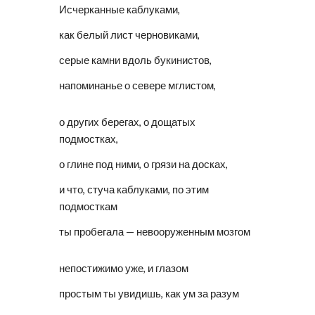
Исчерканные каблуками,
как белый лист черновиками,
серые камни вдоль букинистов,
напоминанье о севере мглистом,
о других берегах, о дощатых 
подмостках,
о глине под ними, о грязи на досках,
и что, стуча каблуками, по этим 
подмосткам
ты пробегала — невооруженным мозгом
непостижимо уже, и глазом
простым ты увидишь, как ум за разум