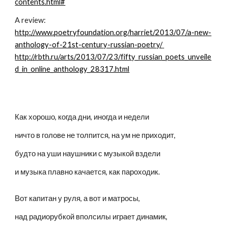
contents.html#
A review: 
http://www.poetryfoundation.org/harriet/2013/07/a-new-
anthology-of-21st-century-russian-poetry/ 
http://rbth.ru/arts/2013/07/23/fifty_russian_poets_unveile
d_in_online_anthology_28317.html
Как хорошо, когда дни, иногда и недели
ничто в голове не толпится, на ум не приходит,
будто на уши наушники с музыкой вздели
и музыка плавно качается, как пароходик.
Вот капитан у руля, а вот и матросы,
над радиорубкой вполсилы играет динамик,