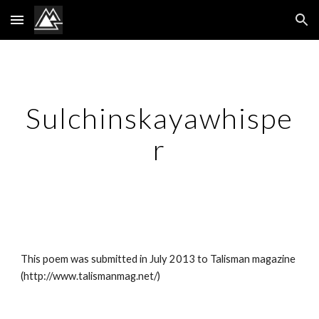
Skip to main content
Skip to navigation
Sulchinskayawhispe
r
This poem was submitted in July 2013 to Talisman magazine 
(http://www.talismanmag.net/)