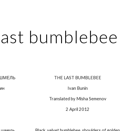
ip to main content
Skip to navigat
Last bumblebee
 ШМЕЛЬ
THE LAST BUMBLEBEE
ин
Ivan Bunin
Translated by Misha Semenov
2 April 2012
 шмель, 
Black, velvet bumblebee, shoulders of golden 