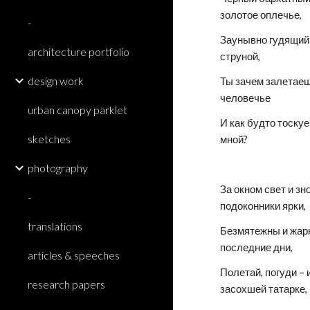
золотое оплечье,
-
Заунывно гудящий 
architecture portfolio
струной,
design work
Ты зачем залетаеш
человечье
urban canopy parklet
И как будто тоскуе
sketches
мной?
photography
За окном свет и зно
-
подоконники ярки,
translations
Безмятежны и жарк
последние дни,
articles & speeches
Полетай, погуди – и
research papers
засохшей татарке,