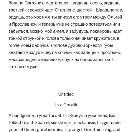
больно. Загляни в мартиролог – видишь, осень, видишь, 
третьей строчкой идет Сталлоне, шестой – Шварцнеггер, 
видишь, это мое имя, ты вписал его утром между Ольгой 
и Ярославной, и теперь мне не страшно потеряться или 
забыться, можно, мой ангел, я забудусь, пока кровь идет 
тонкой струйкой и голова только начинает кружиться, в 
горле моем бабочка, в голове духовой оркестр, губы 
хватают воздух и рвут в клочки, как пальцы – простынь, 
многозарядный механизм, спуск на обоих запястьях, 
затяни потуже.
Untitled
Lira Goralik
A handgonne in your throat, blitzkriegs in your head, lips 
folded into the barrel, six-shooter mechanism, trigger under 
your left knee, good morning, my angel. Good morning, and 