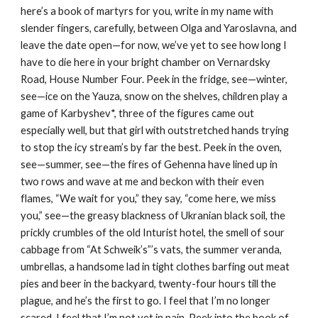
here’s a book of martyrs for you, write in my name with 
slender fingers, carefully, between Olga and Yaroslavna, and 
leave the date open—for now, we’ve yet to see how long I 
have to die here in your bright chamber on Vernardsky 
Road, House Number Four. Peek in the fridge, see—winter, 
see—ice on the Yauza, snow on the shelves, children play a 
game of Karbyshev*, three of the figures came out 
especially well, but that girl with outstretched hands trying 
to stop the icy stream’s by far the best. Peek in the oven, 
see—summer, see—the fires of Gehenna have lined up in 
two rows and wave at me and beckon with their even 
flames, “We wait for you,” they say, “come here, we miss 
you,” see—the greasy blackness of Ukranian black soil, the 
prickly crumbles of the old Inturist hotel, the smell of sour 
cabbage from “At Schweik’s”’s vats, the summer veranda, 
umbrellas, a handsome lad in tight clothes barfing out meat 
pies and beer in the backyard, twenty-four hours till the 
plague, and he’s the first to go. I feel that I’m no longer 
scared, I feel that I’m not yet in pain. Peek into the book of 