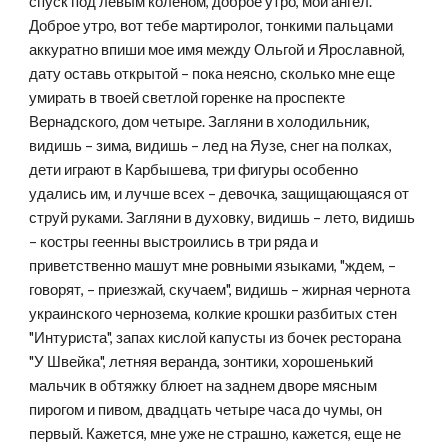
спуск под левым коленом, доброе утро, мой ангел. 
Доброе утро, вот тебе мартиролог, тонкими пальцами 
аккуратно впиши мое имя между Ольгой и Ярославной, 
дату оставь открытой – пока неясно, сколько мне еще 
умирать в твоей светлой горенке на проспекте 
Вернадского, дом четыре. Загляни в холодильник, 
видишь – зима, видишь – лед на Яузе, снег на полках, 
дети играют в Карбышева, три фигуры особенно 
удались им, и лучше всех – девочка, защищающаяся от 
струй руками. Загляни в духовку, видишь – лето, видишь 
– костры геенны выстроились в три ряда и 
приветственно машут мне ровными языками, "ждем, – 
говорят, – приезжай, скучаем", видишь – жирная чернота 
украинского чернозема, колкие крошки разбитых стен 
"Интуриста", запах кислой капусты из бочек ресторана 
"У Швейка", летняя веранда, зонтики, хорошенький 
мальчик в обтяжку блюет на заднем дворе мясным 
пирогом и пивом, двадцать четыре часа до чумы, он 
первый. Кажется, мне уже не страшно, кажется, еще не 