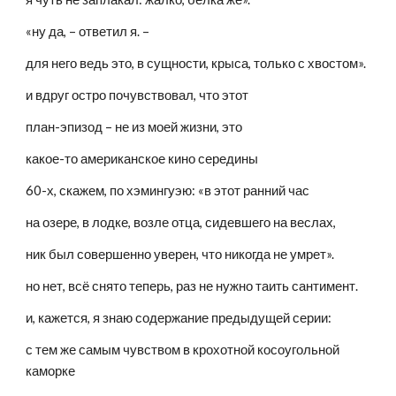
«ну да, – ответил я. –
для него ведь это, в сущности, крыса, только с хвостом».
и вдруг остро почувствовал, что этот
план-эпизод – не из моей жизни, это
какое-то американское кино середины
60-х, скажем, по хэмингуэю: «в этот ранний час
на озере, в лодке, возле отца, сидевшего на веслах,
ник был совершенно уверен, что никогда не умрет».
но нет, всё снято теперь, раз не нужно таить сантимент.
и, кажется, я знаю содержание предыдущей серии:
с тем же самым чувством в крохотной косоугольной 
каморке