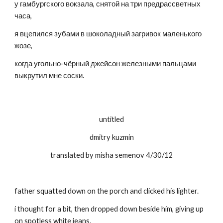
у гамбургского вокзала, снятой на три предрассветных 
часа,
я вцепился зубами в шоколадный загривок маленького 
жозе,
когда угольно-чёрный джейсон железными пальцами 
выкрутил мне соски.
untitled
dmitry kuzmin
translated by misha semenov 4/30/12
father squatted down on the porch and clicked his lighter.
i thought for a bit, then dropped down beside him, giving up 
on
spotless white jeans.