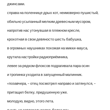
джинсами.
справа на поленнице дрых кот, неимоверно пушистый,
обильно усыпанный мелким древесным мусором,
напротив нас утонувшая в пляжном кресле,
крохотная в свои девяносто шесть бабушка,
в огромных наушниках похожая на микки-мауса,
крутила настройки радиоприёмника,
левее за рядком флоксов подрагивала пара осин
и тропинка уходила в запущенный малинник.
«позавчера, – отец посмотрел направо и затянулся, –
притащил белку, придушенную уже.
молодую, видно, этого лета.
я чуть не заплакал: жалко, белка же».