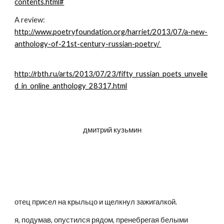
contents.html#
A review: 
http://www.poetryfoundation.org/harriet/2013/07/a-new-
anthology-of-21st-century-russian-poetry/ 
http://rbth.ru/arts/2013/07/23/fifty_russian_poets_unveile
d_in_online_anthology_28317.html
дмитрий кузьмин
отец присел на крыльцо и щелкнул зажигалкой.
я, подумав, опустился рядом, пренебрегая белыми 