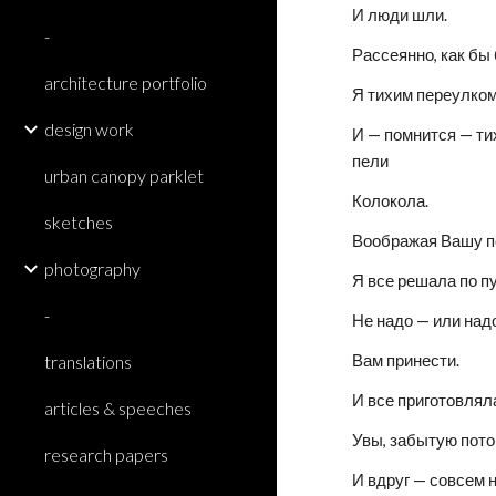
И люди шли.
-
Рассеянно, как бы 
architecture portfolio
Я тихим переулком
design work
И — помнится — ти
пели
urban canopy parklet
Колокола.
sketches
Воображая Вашу п
photography
Я все решала по пу
-
Не надо — или над
translations
Вам принести.
И все приготовлял
articles & speeches
Увы, забытую пото
research papers
И вдруг — совсем н