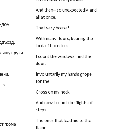
And then--so unexpectedly, and 
all at once,
идом 
That very house!
With many floors, bearing the 
подъезд.
look of boredom...
 ищут руки
I count the windows, find the 
door.
ени,
Involuntarily my hands grope 
for the
ню.
Cross on my neck.
And now I count the flights of 
steps
The ones that lead me to the 
от грома
flame.