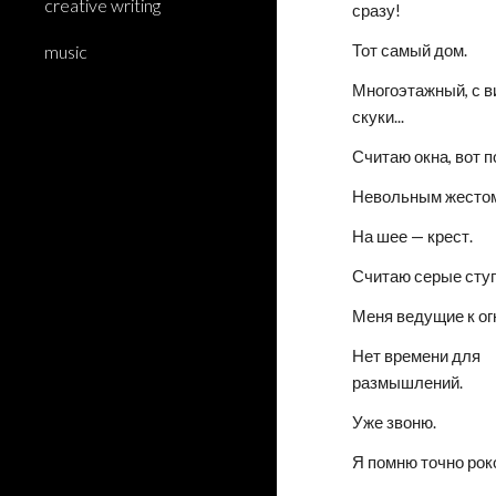
creative writing
сразу!
music
Тот самый дом.
Многоэтажный, с в
скуки...
Считаю окна, вот 
Невольным жестом
На шее — крест.
Считаю серые ступ
Меня ведущие к ог
Нет времени для 
размышлений.
Уже звоню.
Я помню точно рок