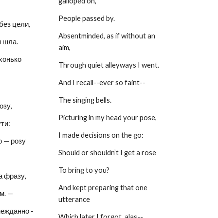
galloped on,
People passed by.
без цели,
Absentminded, as if without an 
 шла.
aim,
хонько 
Through quiet alleyways I went.
And I recall--ever so faint--
The singing bells.
озу,
Picturing in my head your pose,
ти:
I made decisions on the go:
о — розу
Should or shouldn’t I get a rose
To bring to you?
а фразу,
And kept preparing that one 
м. —
utterance
ежданно - 
Which later I forgot, alas--