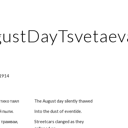
ip to main content
Skip to navigat
ustDayTsvetaev
 1914
 тихо таял
The August day silently thawed
й пыли.
Into the dust of eventide.
 трамваи,
Streetcars clanged as they 