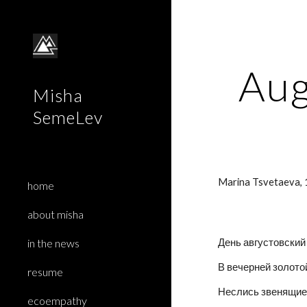
Sk
Aug
Misha
SemeLev
Marina Tsvetaeva,
home
about misha
in the news
День августовский
В вечерней золото
resume
Неслись звенящие
ecoempathy